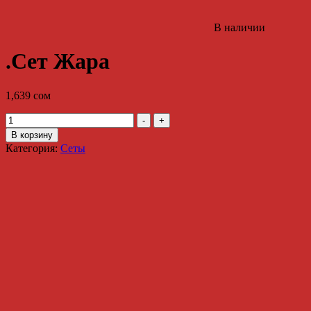
В наличии
.Сет Жара
1,639
сом
Количество
-
+
.Сет
В корзину
Жара
Категория:
Сеты