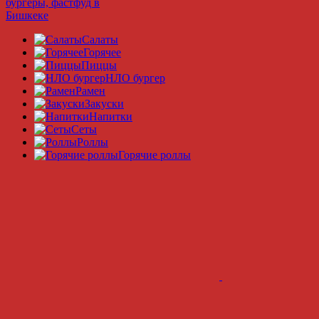
Салаты
Горячее
Пиццы
НЛО бургер
Рамeн
Закуски
Напитки
Сеты
Роллы
Горячие роллы