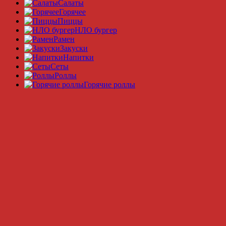
Салаты
Горячее
Пиццы
НЛО бургер
Рамeн
Закуски
Напитки
Сеты
Роллы
Горячие роллы