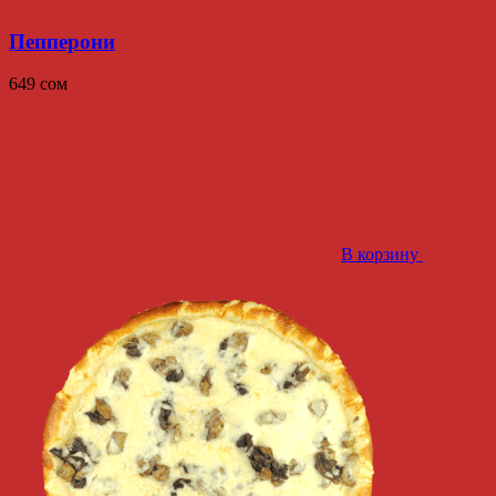
Пепперони
649
сом
В корзину