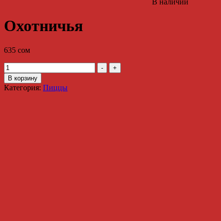
В наличии
Охотничья
635
сом
Количество
-
+
Охотничья
В корзину
Категория:
Пиццы