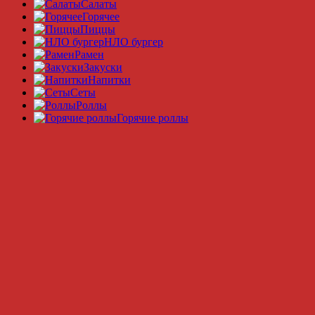
Салаты
Горячее
Пиццы
НЛО бургер
Рамeн
Закуски
Напитки
Сеты
Роллы
Горячие роллы