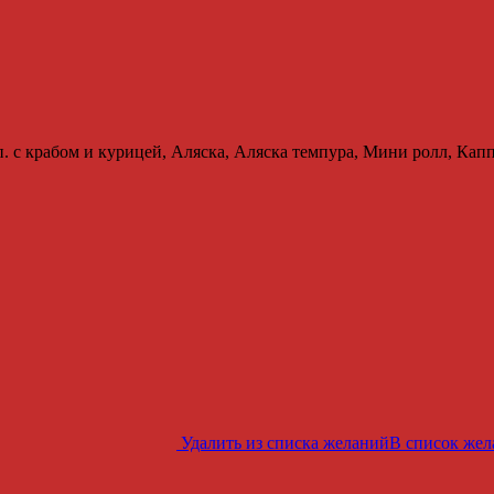
. с крабом и курицей, Аляска, Аляска темпура, Мини ролл, Капп
Удалить из списка желаний
В список же