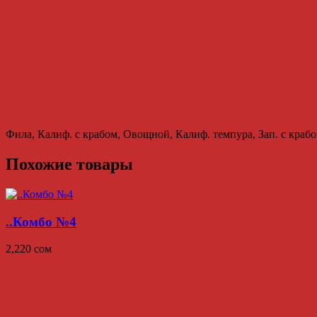
Фила, Калиф. с крабом, Овощной, Калиф. темпура, Зап. с краб
Похожие товары
..Комбо №4
2,220
сом