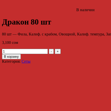
В наличии
Дракон 80 шт
80 шт — Фила, Калиф. с крабом, Овощной, Калиф. темпура, Зап
3,100
сом
Количество
-
+
Дракон
В корзину
80
Категория:
Сеты
шт