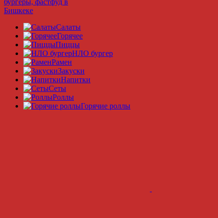
Салаты
Горячее
Пиццы
НЛО бургер
Рамeн
Закуски
Напитки
Сеты
Роллы
Горячие роллы